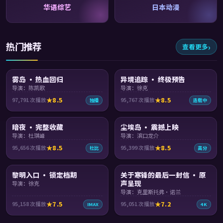
华语综艺
日本动漫
热门推荐
查看更多
96:14
93:17
雾岛 · 热血回归
异境追踪 · 终极预告
导演：陈凯歌
导演：徐克
8.5
8.5
97,791
次播放
95,767
次播放
独播
连载中
99:44
99:54
暗夜 · 完整收藏
尘埃岛 · 震撼上映
导演：杜琪峰
导演：滨口龙介
8.5
8.5
95,656
次播放
95,399
次播放
杜比
高分
99:20
88:21
黎明入口 · 锁定档期
关于寒锋的最后一封信 · 原
声呈现
导演：徐克
导演：克里斯托弗·诺兰
7.5
7.2
95,158
次播放
95,051
次播放
IMAX
4K