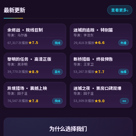
最新更新
查看更多
99:40
99:16
余烬战 · 院线巨制
迷城的追踪 · 特别篇
导演：乌尔善
导演：李沧东
7.5
6.6
67,317
次播放
29,418
次播放
院线
热播
99:48
99:03
黎明的任务 · 高清正版
断桥猎局 · 终极预告
导演：黑泽明
导演：王家卫
8.9
7.7
39,770
次播放
53,267
次播放
蓝光
独播
99:22
99:55
异境猎场 · 震撼上映
迷城之夜 · 票房口碑双爆
导演：园子温
导演：园子温
7.8
9.0
76,567
次播放
53,309
次播放
院线
4K
为什么选择我们