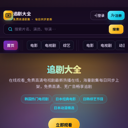
追剧大全
登录
注册
免费高清剧集 · 每日同步更新
搜索
首页
电影
电视剧
综艺
电影
电视剧
动漫
追剧大全
追剧大全
在线观看_免费高清电视剧最新
热播在线，海量剧集每日同步上
架，免费高清、无广告畅享追剧
韩国热门电视剧
日本经典电影
日韩综艺节目
日本动漫精选
立即观看